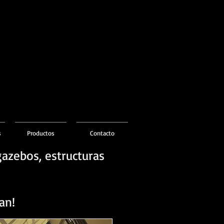
s
Productos
Contacto
gazebos, estructuras
an!