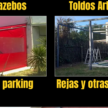
Gazebos
Toldos Ar
 parking
Rejas y otra